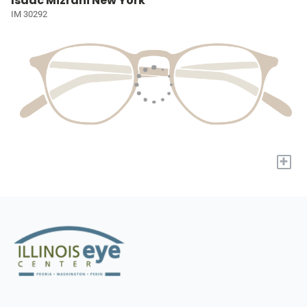
Isaac Mizrahi New York
IM 30292
+