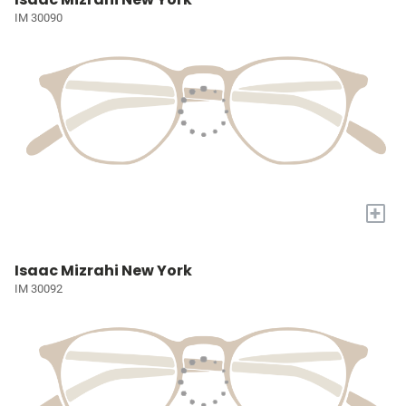
IM 30090
+
Isaac Mizrahi New York
IM 30092