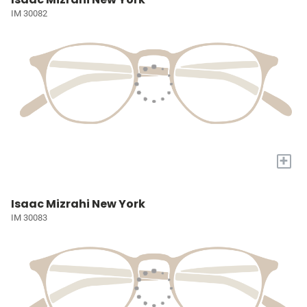
IM 30082
+
Isaac Mizrahi New York
IM 30083