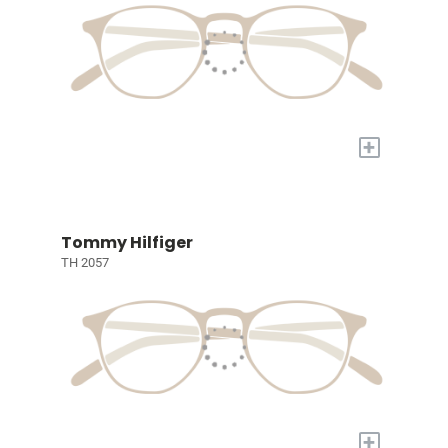
+
Tommy Hilfiger
TH 2057
+