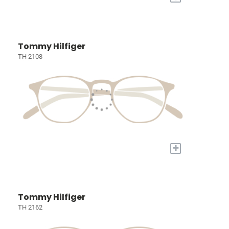
Tommy Hilfiger
TH 2108
+
Tommy Hilfiger
TH 2162