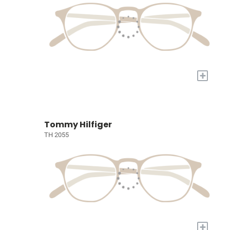
+
Tommy Hilfiger
TH 2055
+