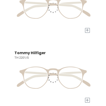
+
Tommy Hilfiger
TH 2201/S
+