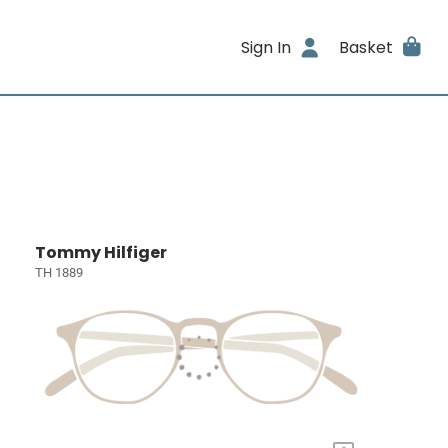
Sign In
Basket
Tommy Hilfiger
TH 1889