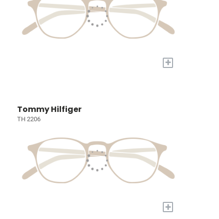
+
Tommy Hilfiger
TH 2206
+