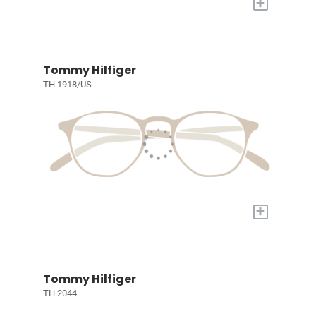
+
Tommy Hilfiger
TH 1918/US
+
Tommy Hilfiger
TH 2044