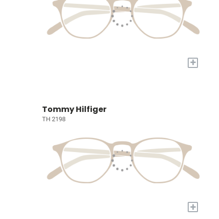
+
Tommy Hilfiger
TH 2198
+