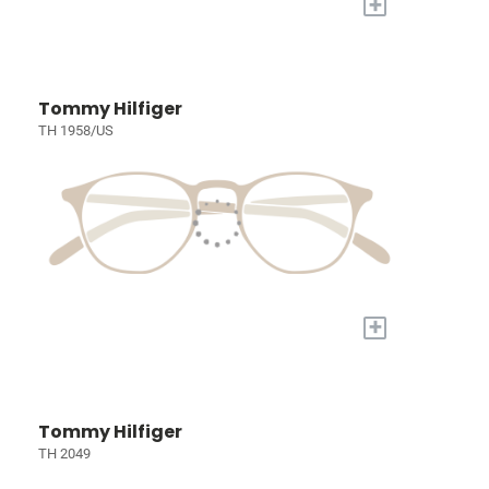
+
Tommy Hilfiger
TH 1958/US
+
Tommy Hilfiger
TH 2049