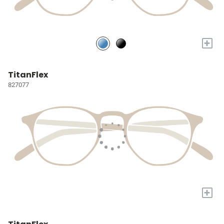
+
TitanFlex
827077
+