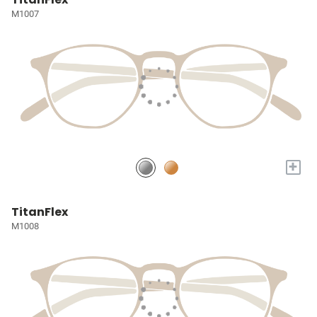
M1007
+
TitanFlex
M1008