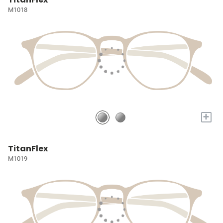
M1018
+
TitanFlex
M1019