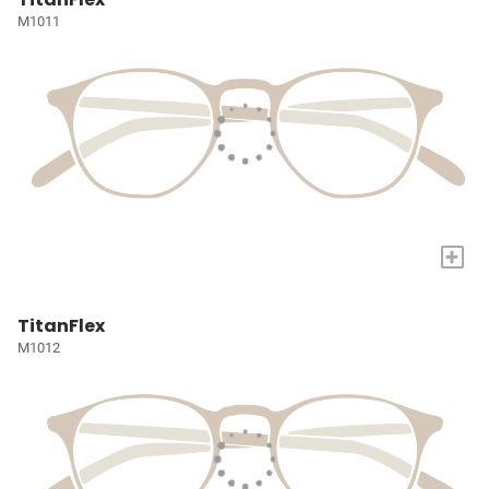
M1011
+
TitanFlex
M1012