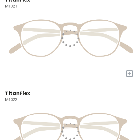
M1021
+
TitanFlex
M1022