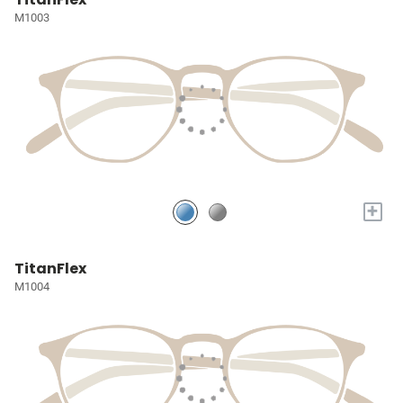
M1003
+
TitanFlex
M1004