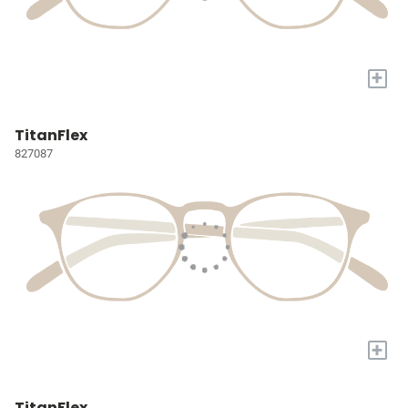
+
TitanFlex
827087
+
TitanFlex