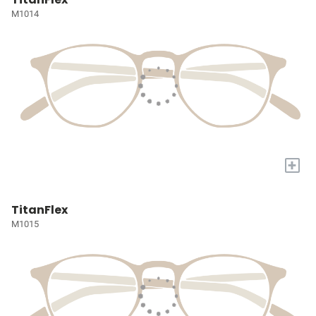
M1014
+
TitanFlex
M1015