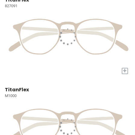
827091
+
TitanFlex
M1000