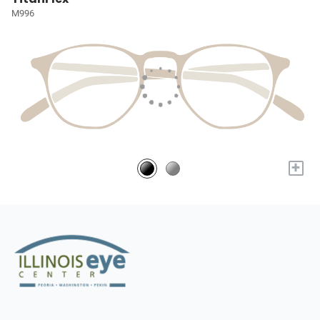
M996
+