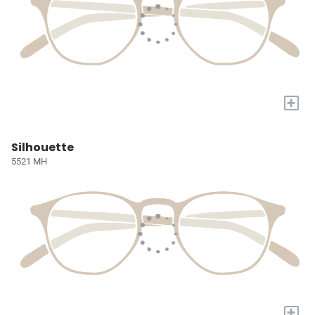
+
Silhouette
5521 MH
+