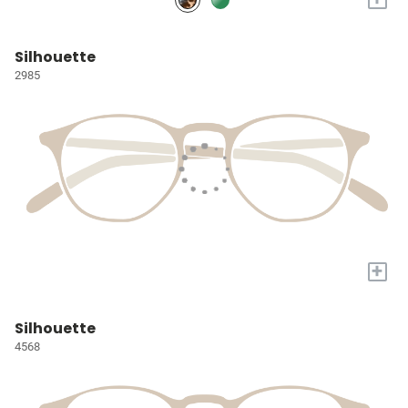
Silhouette
2985
+
Silhouette
4568