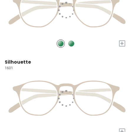
+
Silhouette
1601
+