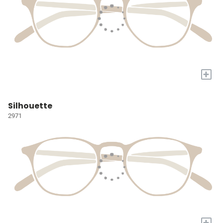
+
Silhouette
2971
+