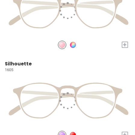
+
Silhouette
1605
+