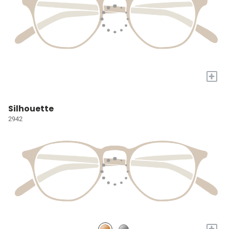
+
Silhouette
2942
+