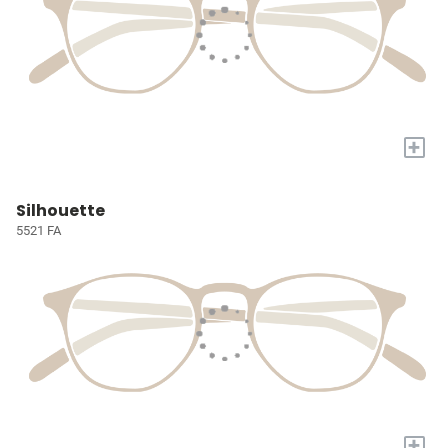
+
Silhouette
5521 FA
+