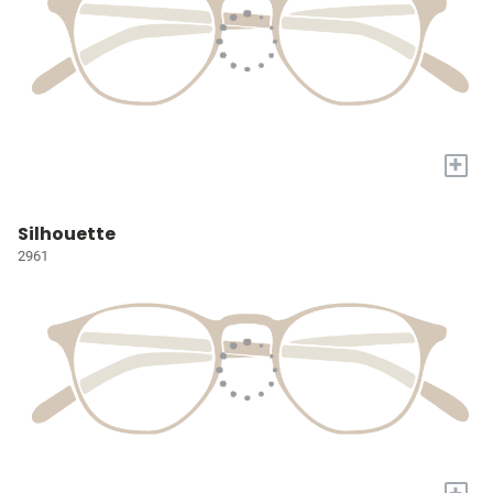
+
Silhouette
2961
+