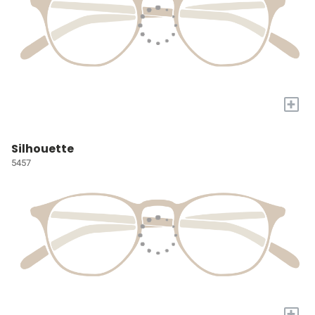
+
Silhouette
5457
+