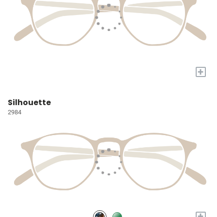
+
Silhouette
2984
+