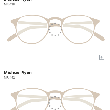
MR-438
+
Michael Ryen
MR-442