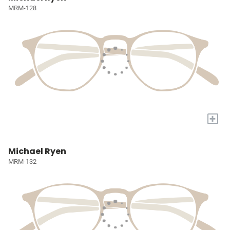
MRM-128
+
Michael Ryen
MRM-132