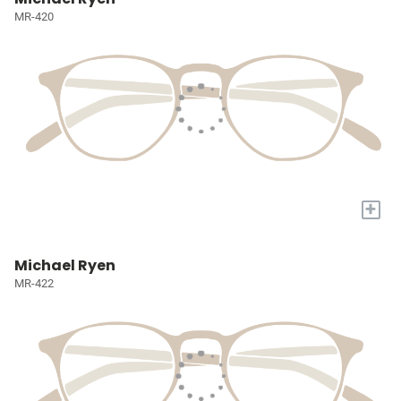
MR-420
+
Michael Ryen
MR-422