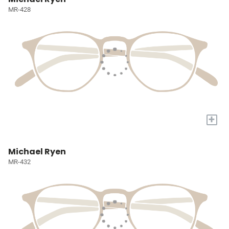
MR-428
+
Michael Ryen
MR-432