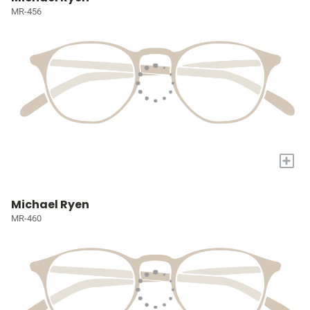
MR-456
+
Michael Ryen
MR-460