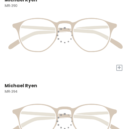
MR-390
+
Michael Ryen
MR-394