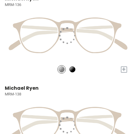
MRM-136
+
Michael Ryen
MRM-138