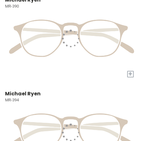
MR-390
+
Michael Ryen
MR-394