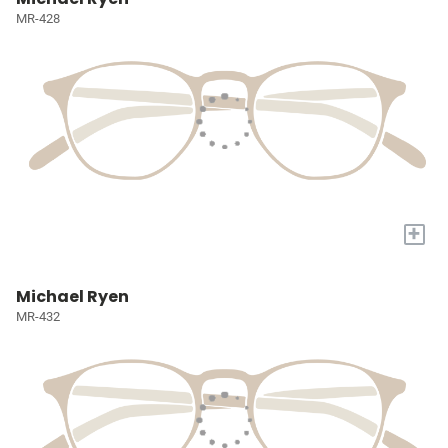
MR-428
+
Michael Ryen
MR-432