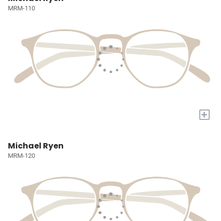
MRM-110
+
Michael Ryen
MRM-120