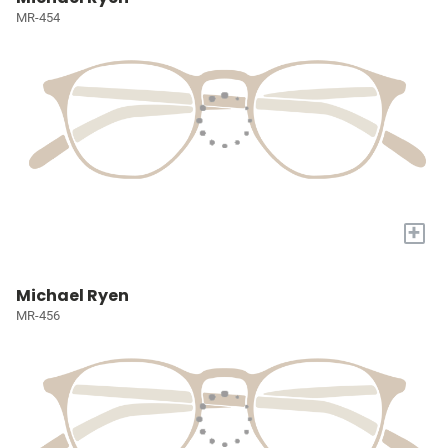
MR-454
+
Michael Ryen
MR-456