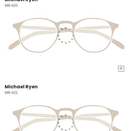
MR-420
+
Michael Ryen
MR-422