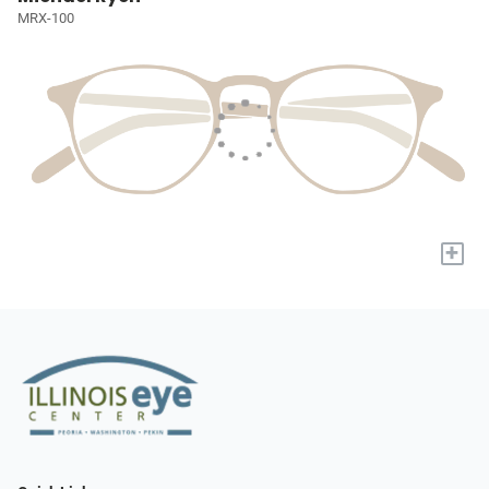
MRX-100
+