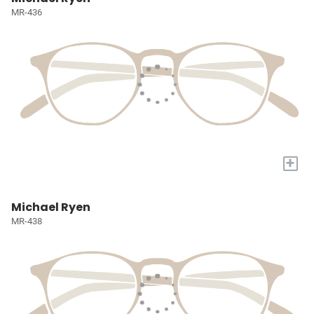
MR-436
+
Michael Ryen
MR-438